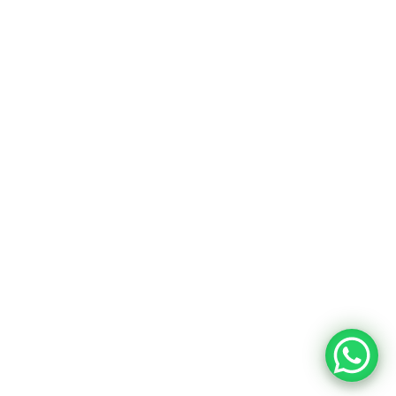
Contactos
963 350 755
geral@frpcunha.pt
Redes Sociais
Facebook
Instagram
Políticas de Privacidade
FRP Cunha © 2022. Todos direitos reservados.