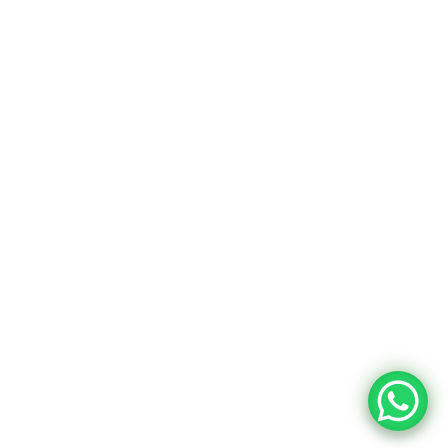
Contactos
963 350 755
geral@frpcunha.pt
Redes Sociais
Facebook
Instagram
Políticas de Privacidade
FRP Cunha © 2022. Todos direitos reservados.